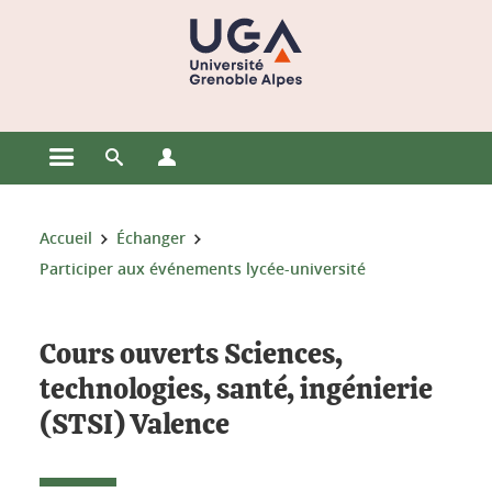
Gestion des cookies
Ouvrir le menu principal
Ouvrir le moteur de recherche
Ouvrir le menu Profils
Vous êtes ici :
Accueil
Échanger
Participer aux événements lycée-université
Cours ouverts Sciences,
technologies, santé, ingénierie
(STSI) Valence