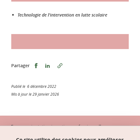
Technologie de l'intervention en lutte scolaire
Partager sur Facebook
Partager sur LinkedIn
Partager
Publié le 6 décembre 2022
Mis à jour le 29 janvier 2026
Espace orientation insertion professionnelle
(OIP)
Bâtiment Pierre-Mendès-France (à côté de la
Ce site utilise des cookies pour améliorer