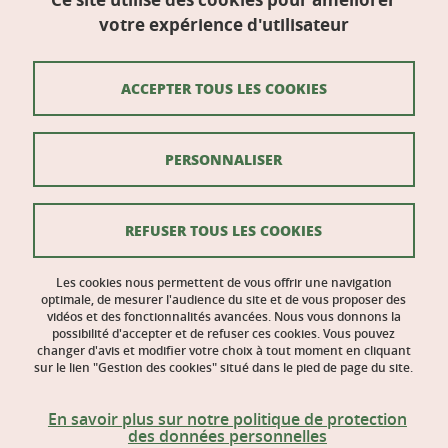
Galerie des amphis)
votre expérience d'utilisateur
Domaine universitaire
38400 Saint-Martin-d'Hères
ACCEPTER TOUS LES COOKIES
Mentions légales
PERSONNALISER
Données personnelles
Crédits
REFUSER TOUS LES COOKIES
Actualités LLU
Gestion des cookies
Les cookies nous permettent de vous offrir une navigation
optimale, de mesurer l'audience du site et de vous proposer des
vidéos et des fonctionnalités avancées. Nous vous donnons la
Accessibilité : non conforme
possibilité d'accepter et de refuser ces cookies. Vous pouvez
changer d'avis et modifier votre choix à tout moment en cliquant
sur le lien "Gestion des cookies" situé dans le pied de page du site.
En savoir plus sur notre politique de protection
des données personnelles