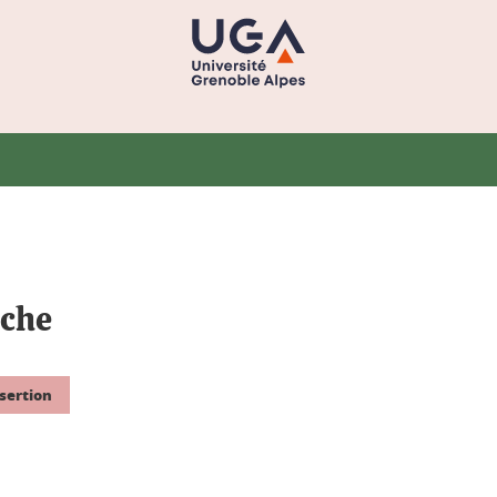
èche
sertion