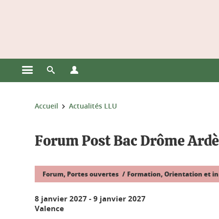
Gestion des cookies
Ouvrir le menu principal
Ouvrir le moteur de recherche
Ouvrir le menu Profils
Vous êtes ici :
Accueil
Actualités LLU
Forum Post Bac Drôme Ard
Forum, Portes ouvertes
Formation, Orientation et in
8 janvier 2027
-
9 janvier 2027
Valence