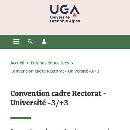
Gestion des cookies
Ouvrir le menu principal
Ouvrir le moteur de recherche
Ouvrir le menu Profils
Vous êtes ici :
Accueil
Équipes éducatives
Convention cadre Rectorat - Université -3/+3
Convention cadre Rectorat -
Université -3/+3