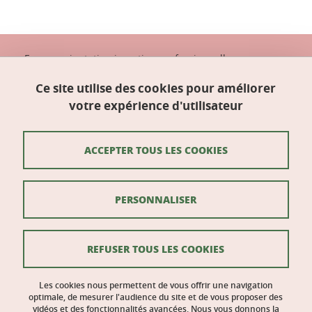
Espace orientation insertion professionnelle
(OIP)
Bâtiment Pierre-Mendès-France (à côté de la
Ce site utilise des cookies pour améliorer
Galerie des amphis)
votre expérience d'utilisateur
Domaine universitaire
38400 Saint-Martin-d'Hères
ACCEPTER TOUS LES COOKIES
Mentions légales
PERSONNALISER
Données personnelles
Crédits
REFUSER TOUS LES COOKIES
Actualités LLU
Gestion des cookies
Les cookies nous permettent de vous offrir une navigation
optimale, de mesurer l'audience du site et de vous proposer des
vidéos et des fonctionnalités avancées. Nous vous donnons la
Accessibilité : non conforme