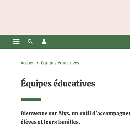
Gestion des cookies
Ouvrir le menu principal
Ouvrir le moteur de recherche
Ouvrir le menu Profils
Vous êtes ici :
Accueil
Équipes éducatives
Équipes éducatives
Bienvenue sur Alys, un outil d'accompagnem
élèves et leurs familles.