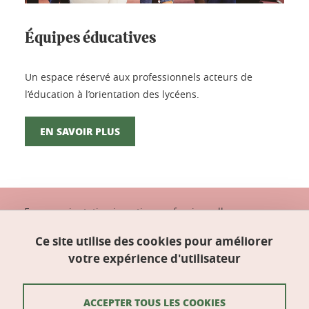
Équipes éducatives
Un espace réservé aux professionnels acteurs de
l’éducation à l’orientation des lycéens.
EN SAVOIR PLUS
Espace orientation insertion professionnelle
(OIP)
Bâtiment Pierre-Mendès-France (à côté de la
Ce site utilise des cookies pour améliorer
Galerie des amphis)
votre expérience d'utilisateur
Domaine universitaire
38400 Saint-Martin-d'Hères
ACCEPTER TOUS LES COOKIES