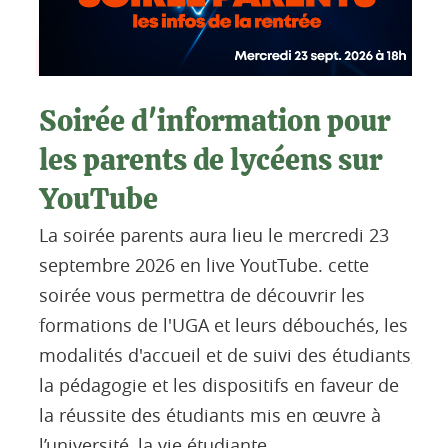
Soirée d'information pour
Le
tés
Une 
les parents de lycéens sur
er
form
YouTube
d'ét
La soirée parents aura lieu le mercredi 23
Lire
e
septembre 2026 en live YoutTube. cette
soirée vous permettra de découvrir les
formations de l'UGA et leurs débouchés, les
modalités d'accueil et de suivi des étudiants,
la pédagogie et les dispositifs en faveur de
la réussite des étudiants mis en œuvre à
l’université, la vie étudiante.